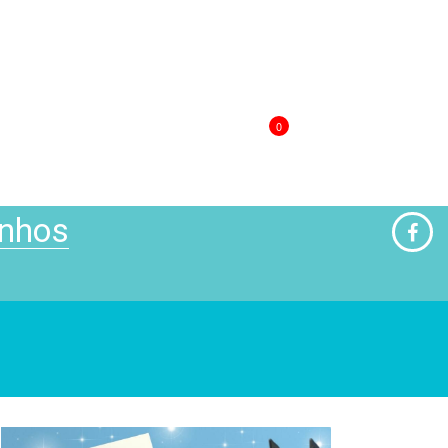
0
inhos