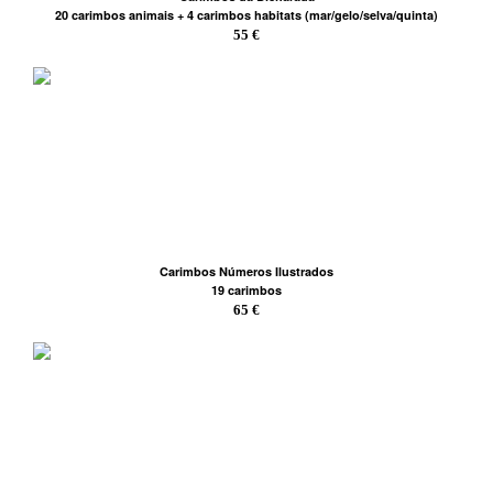
20 carimbos animais + 4 carimbos habitats (mar/gelo/selva/quinta)
55 €
Carimbos Números Ilustrados
19 carimbos
65 €