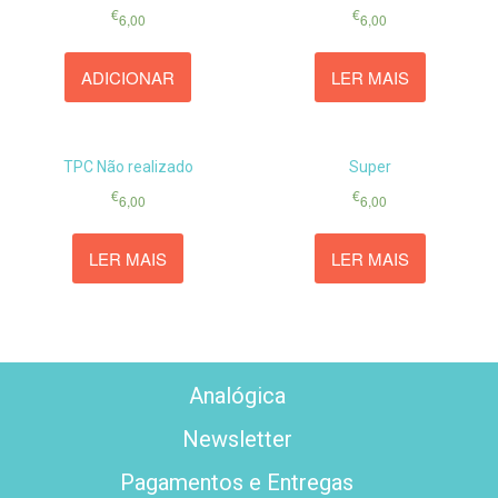
€
€
6,00
6,00
ADICIONAR
LER MAIS
TPC Não realizado
Super
€
€
6,00
6,00
LER MAIS
LER MAIS
Analógica
Newsletter
Pagamentos e Entregas