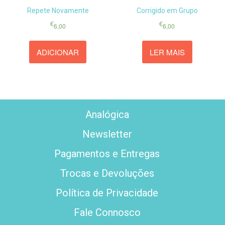
Repete Novamente
Corrigido em Grupo
€
€
6,00
6,00
ADICIONAR
LER MAIS
Analógica
Newsletter
Pagamentos e Entregas
Trocas e Devoluções
Política de Privacidade
Fale Connosco